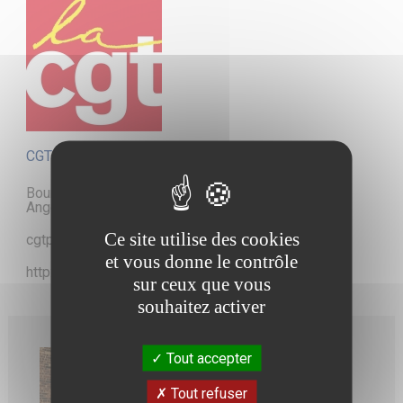
CGT – Comité régional CGT Pays de la Loire
Bourse du Travail - 14 place Louis Imbach - 49100
Angers
Ce site utilise des cookies
cgtpaysdeloire@wanadoo.fr
et vous donne le contrôle
http://cgt-paysdelaloire.org
sur ceux que vous
souhaitez activer
Tout accepter
Tout refuser