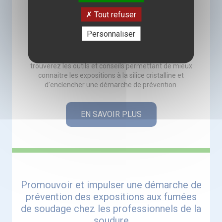
L’exposition à la silice cristalline a beaucoup
augmenté ces dernières années chez les moins de
Tout refuser
25 ans, exposant essentiellement des hommes
jeunes, ouvriers qualifiés et non qualifiés, travaillant
Personnaliser
dans le bâtiment et les travaux publics. Une
surexposition également remarquée chez les
intérimaires, les apprentis et les stagiaires. Vous
trouverez les outils et conseils permettant de mieux
connaitre les expositions à la silice cristalline et
d’enclencher une démarche de prévention.
EN SAVOIR PLUS
Promouvoir et impulser une démarche de
prévention des expositions aux fumées
de soudage chez les professionnels de la
soudure