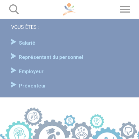
Panneau de gestion des cookies
VOUS ÊTES :
Salarié
Représentant du personnel
Employeur
Préventeur