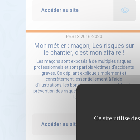
Accéder au site
PRST3 2016-2020
Mon métier : maçon, Les risques sur
le chantier, c'est mon affaire !
Les maçons sont exposés à de multiples risques
professionnels et sont parfois victimes d'accidents
graves. Ce dépliant explique simplement et
concrètement, essentiellement à l'aide
d'illustrations, les bonnes pratiques en matière de
prévention des risques, applicables au quotidien sur
le chantier.
Ce site utilise d
Accéder au site