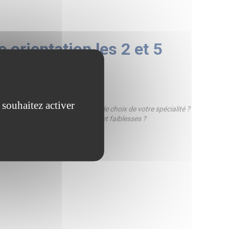
 orientation les 2 et 5
 souhaitez activer
agné (e) dans la réflexion pour le choix de votre spécialité ?
centres d’intérêts / vos qualités et faiblesses ?