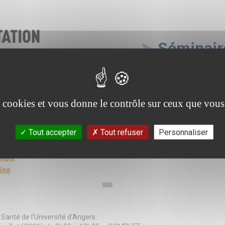
Séminaire
juillet
Etudiant en médecine :
es cookies et vous donne le contrôle sur ceux que vous
Vous souhaitez être accomp
Analyser vos expériences / 
Tout accepter
Tout refuser
Personnaliser
 Santé de l’Université d’Angers :