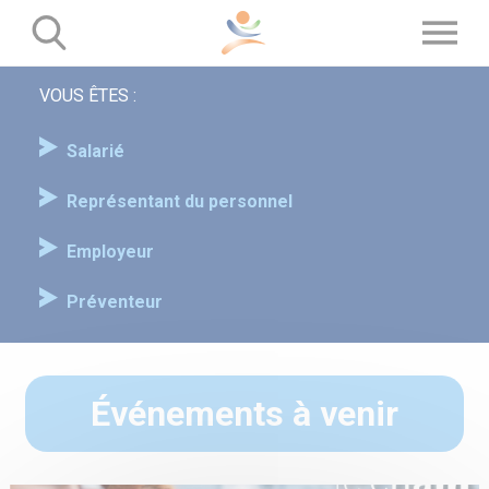
Panneau de gestion des cookies
VOUS ÊTES :
Salarié
Représentant du personnel
Employeur
Préventeur
Événements à venir